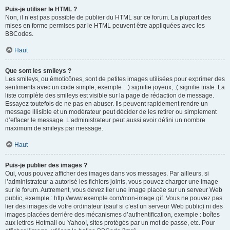
Puis-je utiliser le HTML ?
Non, il n’est pas possible de publier du HTML sur ce forum. La plupart des
mises en forme permises par le HTML peuvent être appliquées avec les
BBCodes.
Haut
Que sont les smileys ?
Les smileys, ou émoticônes, sont de petites images utilisées pour exprimer des
sentiments avec un code simple, exemple : :) signifie joyeux, :( signifie triste. La
liste complète des smileys est visible sur la page de rédaction de message.
Essayez toutefois de ne pas en abuser. Ils peuvent rapidement rendre un
message illisible et un modérateur peut décider de les retirer ou simplement
d’effacer le message. L’administrateur peut aussi avoir défini un nombre
maximum de smileys par message.
Haut
Puis-je publier des images ?
Oui, vous pouvez afficher des images dans vos messages. Par ailleurs, si
l’administrateur a autorisé les fichiers joints, vous pouvez charger une image
sur le forum. Autrement, vous devez lier une image placée sur un serveur Web
public, exemple : http://www.exemple.com/mon-image.gif. Vous ne pouvez pas
lier des images de votre ordinateur (sauf si c’est un serveur Web public) ni des
images placées derrière des mécanismes d’authentification, exemple : boîtes
aux lettres Hotmail ou Yahoo!, sites protégés par un mot de passe, etc. Pour