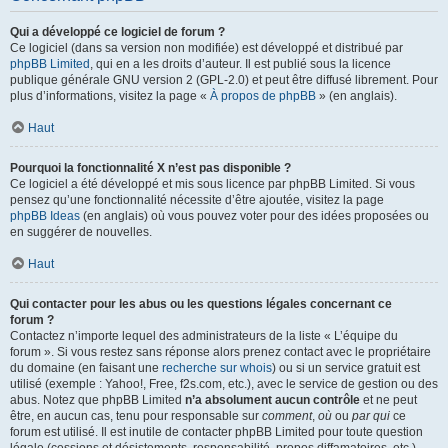
Qui a développé ce logiciel de forum ?
Ce logiciel (dans sa version non modifiée) est développé et distribué par
phpBB Limited
, qui en a les droits d’auteur. Il est publié sous la licence
publique générale GNU version 2 (GPL-2.0) et peut être diffusé librement. Pour
plus d’informations, visitez la page «
À propos de phpBB
» (en anglais).
Haut
Pourquoi la fonctionnalité X n’est pas disponible ?
Ce logiciel a été développé et mis sous licence par phpBB Limited. Si vous
pensez qu’une fonctionnalité nécessite d’être ajoutée, visitez la page
phpBB Ideas
(en anglais) où vous pouvez voter pour des idées proposées ou
en suggérer de nouvelles.
Haut
Qui contacter pour les abus ou les questions légales concernant ce
forum ?
Contactez n’importe lequel des administrateurs de la liste « L’équipe du
forum ». Si vous restez sans réponse alors prenez contact avec le propriétaire
du domaine (en faisant une
recherche sur whois
) ou si un service gratuit est
utilisé (exemple : Yahoo!, Free, f2s.com, etc.), avec le service de gestion ou des
abus. Notez que phpBB Limited
n’a absolument aucun contrôle
et ne peut
être, en aucun cas, tenu pour responsable sur
comment
,
où
ou
par qui
ce
forum est utilisé. Il est inutile de contacter phpBB Limited pour toute question