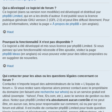
Qui a développé ce logiciel de forum ?
Ce logiciel (dans sa version non modifiée) est développé et distribué par
phpBB Limited
, qui en a les droits d’auteur. Il est publié sous la licence
publique générale GNU version 2 (GPL-2.0) et peut être diffusé librement. Pour
plus d’informations, visitez la page «
À propos de phpBB
» (en anglais).
Haut
Pourquoi la fonctionnalité X n’est pas disponible ?
Ce logiciel a été développé et mis sous licence par phpBB Limited. Si vous
pensez qu’une fonctionnalité nécessite d’être ajoutée, visitez la page
phpBB Ideas
(en anglais) où vous pouvez voter pour des idées proposées ou
en suggérer de nouvelles.
Haut
Qui contacter pour les abus ou les questions légales concernant ce
forum ?
Contactez n’importe lequel des administrateurs de la liste « L’équipe du
forum ». Si vous restez sans réponse alors prenez contact avec le propriétaire
du domaine (en faisant une
recherche sur whois
) ou si un service gratuit est
utilisé (exemple : Yahoo!, Free, f2s.com, etc.), avec le service de gestion ou des
abus. Notez que phpBB Limited
n’a absolument aucun contrôle
et ne peut
être, en aucun cas, tenu pour responsable sur
comment
,
où
ou
par qui
ce
forum est utilisé. Il est inutile de contacter phpBB Limited pour toute question