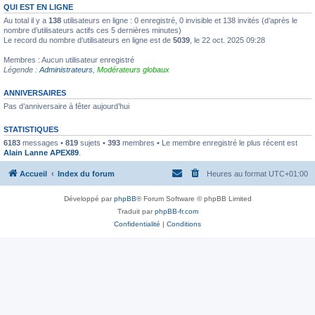
QUI EST EN LIGNE
Au total il y a
138
utilisateurs en ligne : 0 enregistré, 0 invisible et 138 invités (d’après le
nombre d’utilisateurs actifs ces 5 dernières minutes)
Le record du nombre d’utilisateurs en ligne est de
5039
, le 22 oct. 2025 09:28
Membres : Aucun utilisateur enregistré
Légende :
Administrateurs
,
Modérateurs globaux
ANNIVERSAIRES
Pas d’anniversaire à fêter aujourd’hui
STATISTIQUES
6183
messages •
819
sujets •
393
membres • Le membre enregistré le plus récent est
Alain Lanne APEX89
.
Accueil
Index du forum
Heures au format
UTC+01:00
Développé par
phpBB
® Forum Software © phpBB Limited
Traduit par
phpBB-fr.com
Confidentialité
|
Conditions