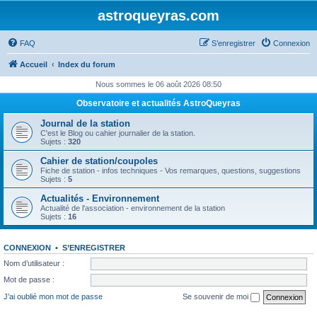
astroqueyras.com
FAQ
S’enregistrer
Connexion
Accueil
Index du forum
Nous sommes le 06 août 2026 08:50
Observatoire et actualités AstroQueyras
Journal de la station
C'est le Blog ou cahier journalier de la station.
Sujets :
320
Cahier de station/coupoles
Fiche de station - infos techniques - Vos remarques, questions, suggestions
Sujets :
5
Actualités - Environnement
Actualité de l'association - environnement de la station
Sujets :
16
CONNEXION
•
S’ENREGISTRER
Nom d’utilisateur :
Mot de passe :
J’ai oublié mon mot de passe
Se souvenir de moi