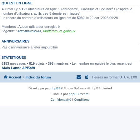
QUI EST EN LIGNE
Au total il y a
122
utilisateurs en ligne : 0 enregistré, 0 invisible et 122 invités (d’après le
nombre d’utilisateurs actifs ces 5 dernières minutes)
Le record du nombre d’utilisateurs en ligne est de
5039
, le 22 oct. 2025 09:28
Membres : Aucun utilisateur enregistré
Légende :
Administrateurs
,
Modérateurs globaux
ANNIVERSAIRES
Pas d’anniversaire à fêter aujourd’hui
STATISTIQUES
6183
messages •
819
sujets •
393
membres • Le membre enregistré le plus récent est
Alain Lanne APEX89
.
Accueil
Index du forum
Heures au format
UTC+01:00
Développé par
phpBB
® Forum Software © phpBB Limited
Traduit par
phpBB-fr.com
Confidentialité
|
Conditions