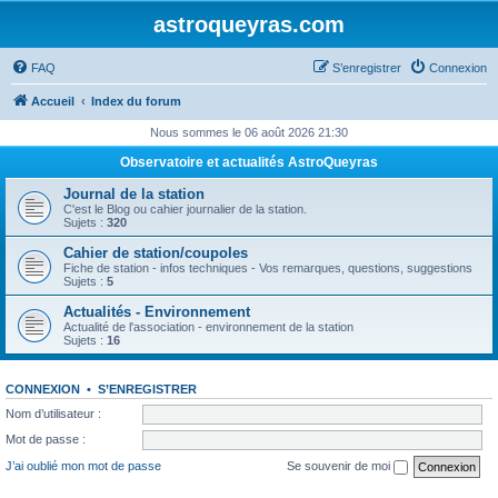
astroqueyras.com
FAQ
S’enregistrer
Connexion
Accueil
Index du forum
Nous sommes le 06 août 2026 21:30
Observatoire et actualités AstroQueyras
Journal de la station
C'est le Blog ou cahier journalier de la station.
Sujets :
320
Cahier de station/coupoles
Fiche de station - infos techniques - Vos remarques, questions, suggestions
Sujets :
5
Actualités - Environnement
Actualité de l'association - environnement de la station
Sujets :
16
CONNEXION
•
S’ENREGISTRER
Nom d’utilisateur :
Mot de passe :
J’ai oublié mon mot de passe
Se souvenir de moi