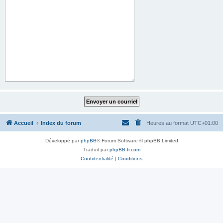
Accueil
Index du forum
Heures au format
UTC+01:00
Développé par
phpBB
® Forum Software © phpBB Limited
Traduit par
phpBB-fr.com
Confidentialité
|
Conditions