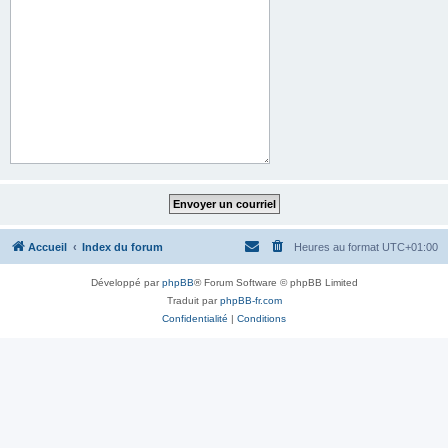
Accueil
Index du forum
Heures au format
UTC+01:00
Développé par
phpBB
® Forum Software © phpBB Limited
Traduit par
phpBB-fr.com
Confidentialité
|
Conditions