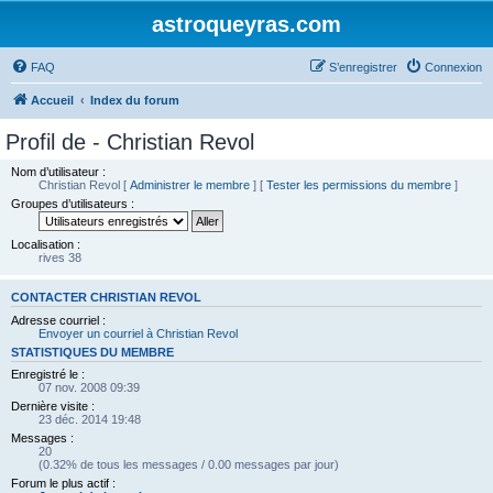
astroqueyras.com
FAQ
S’enregistrer
Connexion
Accueil
Index du forum
Profil de - Christian Revol
Nom d’utilisateur :
Christian Revol
[
Administrer le membre
] [
Tester les permissions du membre
]
Groupes d’utilisateurs :
Localisation :
rives 38
CONTACTER CHRISTIAN REVOL
Adresse courriel :
Envoyer un courriel à Christian Revol
STATISTIQUES DU MEMBRE
Enregistré le :
07 nov. 2008 09:39
Dernière visite :
23 déc. 2014 19:48
Messages :
20
(0.32% de tous les messages / 0.00 messages par jour)
Forum le plus actif :