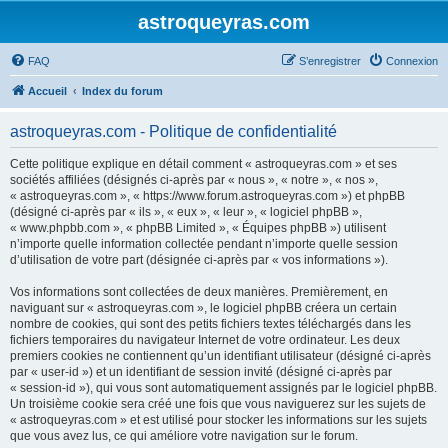
astroqueyras.com
FAQ
S’enregistrer
Connexion
Accueil
Index du forum
astroqueyras.com - Politique de confidentialité
Cette politique explique en détail comment « astroqueyras.com » et ses
sociétés affiliées (désignés ci-après par « nous », « notre », « nos »,
« astroqueyras.com », « https://www.forum.astroqueyras.com ») et phpBB
(désigné ci-après par « ils », « eux », « leur », « logiciel phpBB »,
« www.phpbb.com », « phpBB Limited », « Équipes phpBB ») utilisent
n’importe quelle information collectée pendant n’importe quelle session
d’utilisation de votre part (désignée ci-après par « vos informations »).
Vos informations sont collectées de deux manières. Premièrement, en
naviguant sur « astroqueyras.com », le logiciel phpBB créera un certain
nombre de cookies, qui sont des petits fichiers textes téléchargés dans les
fichiers temporaires du navigateur Internet de votre ordinateur. Les deux
premiers cookies ne contiennent qu’un identifiant utilisateur (désigné ci-après
par « user-id ») et un identifiant de session invité (désigné ci-après par
« session-id »), qui vous sont automatiquement assignés par le logiciel phpBB.
Un troisième cookie sera créé une fois que vous naviguerez sur les sujets de
« astroqueyras.com » et est utilisé pour stocker les informations sur les sujets
que vous avez lus, ce qui améliore votre navigation sur le forum.