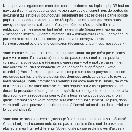
Nous pouvons également créer des cookies externes au logiciel phpBB tout en
naviguant sur « astroqueyras.com », bien que ceux-ci soient hors de portée du
document qui est prévu pour couvrir seulement les pages créées par le logiciel
phpBB. La seconde manière est de récupérer l’information que vous nous
envoyez et que nous collectons. Ceci peut être, et n’est pas limité à : la
publication de message en tant qu’utilisateur invité (désignée ci-après par
« messages invités »), l’enregistrement sur « astroqueyras.com » (désignée ici
par « votre compte ») et les messages que vous envoyez après
l’enregistrement et lors d’une connexion (désignés ici par « vos messages »).
Votre compte contiendra au minimum un identifiant unique (désigné ci-après
par « votre nom d’utilisateur »), un mot de passe personnel utilisé pour la
connexion à votre compte (désigné ci-après par « votre mot de passe »), et
une adresse courriel personnelle valide (désignée ci-après par « votre
courriel »). Vos informations pour votre compte sur « astroqueyras.com » sont
protégées par les lois de protection des données applicables dans le pays qui
nous héberge. Toute information en-dehors de votre nom d’utilisateur, de votre
mot de passe et de votre adresse courriel requise par « astroqueyras.com »
durant la procédure d’enregistrement, qu’elle soit obligatoire ou non, reste à la
discrétion de « astroqueyras.com ». Dans tous les cas, vous pouvez choisir
quelle information de votre compte sera affichée publiquement. De plus, dans
votre profil, vous pouvez souscrire ou non à l’envoi automatique de courriel par
le logiciel phpBB.
Votre mot de passe est crypté (hashage à sens unique) afin qu’il soit sécurisé.
Cependant, il est recommandé de ne pas utiliser le même mot de passe sur
plusieurs sites Internet différents. Votre mot de passe est le moyen d’accès à