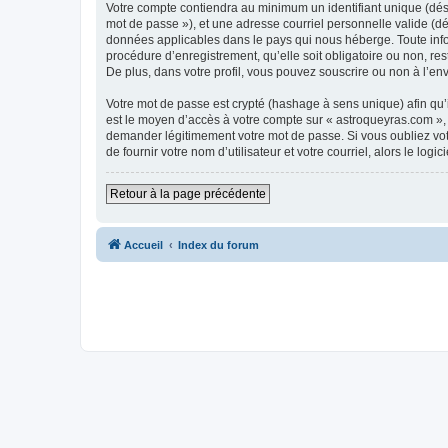
Votre compte contiendra au minimum un identifiant unique (dési
mot de passe »), et une adresse courriel personnelle valide (dé
données applicables dans le pays qui nous héberge. Toute infor
procédure d’enregistrement, qu’elle soit obligatoire ou non, re
De plus, dans votre profil, vous pouvez souscrire ou non à l’en
Votre mot de passe est crypté (hashage à sens unique) afin qu’i
est le moyen d’accès à votre compte sur « astroqueyras.com »,
demander légitimement votre mot de passe. Si vous oubliez vot
de fournir votre nom d’utilisateur et votre courriel, alors le 
Retour à la page précédente
Accueil
Index du forum