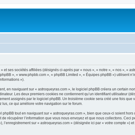
 et ses sociétés affiliées (désignés ci-après par « nous », « notre », « nos », « a
iel phpBB », « www.phpbb.com », « phpBB Limited », « Équipes phpBB ») utilisent n’
informations »).
t, en naviguant sur « astroqueyras.com », le logiciel phpBB créera un certain nomb
inateur. Les deux premiers cookies ne contiennent qu’un identifiant utilisateur (dési
uement assignés par le logiciel phpBB. Un troisième cookie sera créé une fois que 
z lus, ce qui améliore votre navigation sur le forum.
 phpBB tout en naviguant sur « astroqueyras.com », bien que ceux-ci soient hors 
de récupérer l’information que vous nous envoyez et que nous collectons. Ceci peut 
 »), l’enregistrement sur « astroqueyras.com » (désignée ici par « votre compte ») 