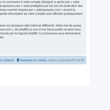
ur la connexion à votre compte (désigné ci-après par « votre
stroqueyras.com » sont protégées par les lois de protection des
esse courriel requise par « astroqueyras.com » durant la
 quelle information de votre compte sera affichée publiquement.
se sur plusieurs sites Internet différents. Votre mot de passe
ras.com », de phpBB ou une d’une tierce partie ne peut vous
» fournie par le logiciel phpBB. Ce processus vous demandera
ter.
s contacter
Supprimer les cookies
Heures au format
UTC+01:00