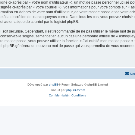
gné ci-après par « votre nom d’utilisateur »), un mot de passe personnel utilisé po
signée ci-après par « votre courriel »). Vos informations pour votre compte sur « a
mation en-dehors de votre nom d’utilisateur, de votre mot de passe et de votre adr
ste à la discrétion de « astroqueyras.com ». Dans tous les cas, vous pouvez choisir
voi automatique de courriel par le logiciel phpBB.
l soit sécurisé. Cependant, il est recommandé de ne pas utiliser le même mot de pas
 conservez-le soigneusement et en aucun cas une personne affiliée de « astroquey
re mot de passe, vous pouvez utiliser la fonction « J’ai oublié mon mot de passe 
logiciel phpBB générera un nouveau mot de passe qui vous permettra de vous reconnec
Nou
Développé par
phpBB
® Forum Software © phpBB Limited
Traduit par
phpBB-fr.com
Confidentialité
|
Conditions