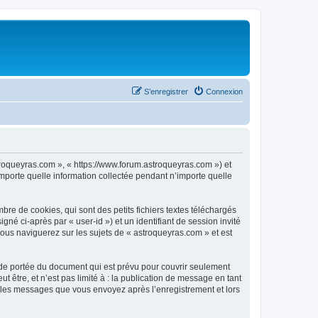
S’enregistrer
Connexion
stroqueyras.com », « https://www.forum.astroqueyras.com ») et
importe quelle information collectée pendant n’importe quelle
re de cookies, qui sont des petits fichiers textes téléchargés
gné ci-après par « user-id ») et un identifiant de session invité
vous naviguerez sur les sujets de « astroqueyras.com » et est
de portée du document qui est prévu pour couvrir seulement
être, et n’est pas limité à : la publication de message en tant
et les messages que vous envoyez après l’enregistrement et lors