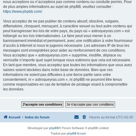
nous acceptons ou n’acceptons pas comme contenu ou conduite permis. Pour
de plus amples informations au sujet de phpBB, veuillez consulter :
https://www.phpbb.com/
.
Vous acceptez de ne pas publier de contenu abusif, obscène, vulgaire,
diffamatoire, choquant, menaçant, à caractère sexuel ou tout autre contenu qui
peut transgresser les lois de votre pays, du pays où « astroqueyras.com » est
hébergé ou les lois internationales. Le faire peut vous mener à un
bannissement immédiat et permanent, avec une notification à votre fournisseur
d’accès à Internet si nous le jugeons nécessaire. Les adresses IP de tous les
messages sont enregistrées pour aider au renforcement de ces conditions.
Vous acceptez que « astroqueyras.com » supprime, modifie, déplace ou
verrouille n’importe quel sujet lorsque nous estimons que cela est nécessaire.
En tant que membre, vous acceptez que toutes les informations que vous avez
saisies soient stockées dans notre base de données. Bien que ces
informations ne soient pas diffusées à une tierce partie sans votre
consentement, ni « astroqueyras.com », ni phpBB ne pourront être tenus
comme responsables en cas de tentative de piratage visant à compromettre
les données.
Accueil
Index du forum
Heures au format
UTC+01:00
Développé par
phpBB
® Forum Software © phpBB Limited
Traduit par
phpBB-fr.com