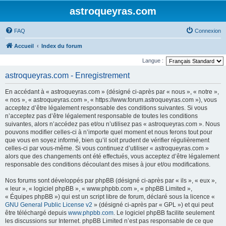
astroqueyras.com
FAQ
Connexion
Accueil
Index du forum
Langue :
astroqueyras.com - Enregistrement
En accédant à « astroqueyras.com » (désigné ci-après par « nous », « notre »,
« nos », « astroqueyras.com », « https://www.forum.astroqueyras.com »), vous
acceptez d’être légalement responsable des conditions suivantes. Si vous
n’acceptez pas d’être légalement responsable de toutes les conditions
suivantes, alors n’accédez pas et/ou n’utilisez pas « astroqueyras.com ». Nous
pouvons modifier celles-ci à n’importe quel moment et nous ferons tout pour
que vous en soyez informé, bien qu’il soit prudent de vérifier régulièrement
celles-ci par vous-même. Si vous continuez d’utiliser « astroqueyras.com »
alors que des changements ont été effectués, vous acceptez d’être légalement
responsable des conditions découlant des mises à jour et/ou modifications.
Nos forums sont développés par phpBB (désigné ci-après par « ils », « eux »,
« leur », « logiciel phpBB », « www.phpbb.com », « phpBB Limited »,
« Équipes phpBB ») qui est un script libre de forum, déclaré sous la licence «
GNU General Public License v2
» (désigné ci-après par « GPL ») et qui peut
être téléchargé depuis
www.phpbb.com
. Le logiciel phpBB facilite seulement
les discussions sur Internet. phpBB Limited n’est pas responsable de ce que