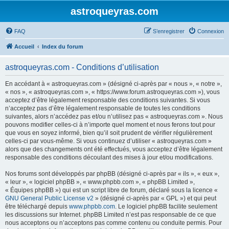
astroqueyras.com
FAQ
S’enregistrer
Connexion
Accueil
Index du forum
astroqueyras.com - Conditions d’utilisation
En accédant à « astroqueyras.com » (désigné ci-après par « nous », « notre »,
« nos », « astroqueyras.com », « https://www.forum.astroqueyras.com »), vous
acceptez d’être légalement responsable des conditions suivantes. Si vous
n’acceptez pas d’être légalement responsable de toutes les conditions
suivantes, alors n’accédez pas et/ou n’utilisez pas « astroqueyras.com ». Nous
pouvons modifier celles-ci à n’importe quel moment et nous ferons tout pour
que vous en soyez informé, bien qu’il soit prudent de vérifier régulièrement
celles-ci par vous-même. Si vous continuez d’utiliser « astroqueyras.com »
alors que des changements ont été effectués, vous acceptez d’être légalement
responsable des conditions découlant des mises à jour et/ou modifications.
Nos forums sont développés par phpBB (désigné ci-après par « ils », « eux »,
« leur », « logiciel phpBB », « www.phpbb.com », « phpBB Limited »,
« Équipes phpBB ») qui est un script libre de forum, déclaré sous la licence «
GNU General Public License v2
» (désigné ci-après par « GPL ») et qui peut
être téléchargé depuis
www.phpbb.com
. Le logiciel phpBB facilite seulement
les discussions sur Internet. phpBB Limited n’est pas responsable de ce que
nous acceptons ou n’acceptons pas comme contenu ou conduite permis. Pour