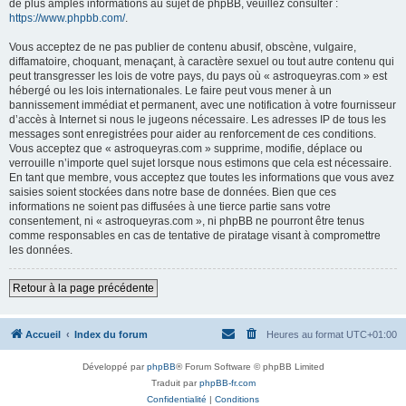
de plus amples informations au sujet de phpBB, veuillez consulter :
https://www.phpbb.com/
.
Vous acceptez de ne pas publier de contenu abusif, obscène, vulgaire,
diffamatoire, choquant, menaçant, à caractère sexuel ou tout autre contenu qui
peut transgresser les lois de votre pays, du pays où « astroqueyras.com » est
hébergé ou les lois internationales. Le faire peut vous mener à un
bannissement immédiat et permanent, avec une notification à votre fournisseur
d’accès à Internet si nous le jugeons nécessaire. Les adresses IP de tous les
messages sont enregistrées pour aider au renforcement de ces conditions.
Vous acceptez que « astroqueyras.com » supprime, modifie, déplace ou
verrouille n’importe quel sujet lorsque nous estimons que cela est nécessaire.
En tant que membre, vous acceptez que toutes les informations que vous avez
saisies soient stockées dans notre base de données. Bien que ces
informations ne soient pas diffusées à une tierce partie sans votre
consentement, ni « astroqueyras.com », ni phpBB ne pourront être tenus
comme responsables en cas de tentative de piratage visant à compromettre
les données.
Retour à la page précédente
Accueil
Index du forum
Heures au format
UTC+01:00
Développé par
phpBB
® Forum Software © phpBB Limited
Traduit par
phpBB-fr.com
Confidentialité
|
Conditions