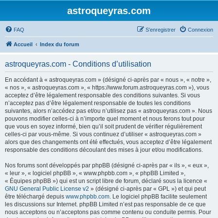
astroqueyras.com
FAQ
S’enregistrer
Connexion
Accueil
Index du forum
astroqueyras.com - Conditions d’utilisation
En accédant à « astroqueyras.com » (désigné ci-après par « nous », « notre »,
« nos », « astroqueyras.com », « https://www.forum.astroqueyras.com »), vous
acceptez d’être légalement responsable des conditions suivantes. Si vous
n’acceptez pas d’être légalement responsable de toutes les conditions
suivantes, alors n’accédez pas et/ou n’utilisez pas « astroqueyras.com ». Nous
pouvons modifier celles-ci à n’importe quel moment et nous ferons tout pour
que vous en soyez informé, bien qu’il soit prudent de vérifier régulièrement
celles-ci par vous-même. Si vous continuez d’utiliser « astroqueyras.com »
alors que des changements ont été effectués, vous acceptez d’être légalement
responsable des conditions découlant des mises à jour et/ou modifications.
Nos forums sont développés par phpBB (désigné ci-après par « ils », « eux »,
« leur », « logiciel phpBB », « www.phpbb.com », « phpBB Limited »,
« Équipes phpBB ») qui est un script libre de forum, déclaré sous la licence «
GNU General Public License v2
» (désigné ci-après par « GPL ») et qui peut
être téléchargé depuis
www.phpbb.com
. Le logiciel phpBB facilite seulement
les discussions sur Internet. phpBB Limited n’est pas responsable de ce que
nous acceptons ou n’acceptons pas comme contenu ou conduite permis. Pour