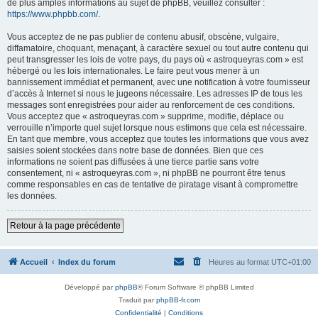
de plus amples informations au sujet de phpBB, veuillez consulter :
https://www.phpbb.com/
.
Vous acceptez de ne pas publier de contenu abusif, obscène, vulgaire,
diffamatoire, choquant, menaçant, à caractère sexuel ou tout autre contenu qui
peut transgresser les lois de votre pays, du pays où « astroqueyras.com » est
hébergé ou les lois internationales. Le faire peut vous mener à un
bannissement immédiat et permanent, avec une notification à votre fournisseur
d’accès à Internet si nous le jugeons nécessaire. Les adresses IP de tous les
messages sont enregistrées pour aider au renforcement de ces conditions.
Vous acceptez que « astroqueyras.com » supprime, modifie, déplace ou
verrouille n’importe quel sujet lorsque nous estimons que cela est nécessaire.
En tant que membre, vous acceptez que toutes les informations que vous avez
saisies soient stockées dans notre base de données. Bien que ces
informations ne soient pas diffusées à une tierce partie sans votre
consentement, ni « astroqueyras.com », ni phpBB ne pourront être tenus
comme responsables en cas de tentative de piratage visant à compromettre
les données.
Retour à la page précédente
Accueil
Index du forum
Heures au format
UTC+01:00
Développé par
phpBB
® Forum Software © phpBB Limited
Traduit par
phpBB-fr.com
Confidentialité
|
Conditions