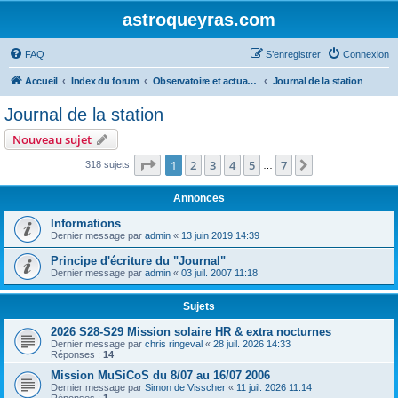
astroqueyras.com
FAQ
S’enregistrer
Connexion
Accueil
Index du forum
Observatoire et actualités AstroQueyras
Journal de la station
Journal de la station
Nouveau sujet
Page
1
sur
7
1
2
3
4
5
7
Suivante
318 sujets
…
Annonces
Informations
Dernier message par
admin
«
13 juin 2019 14:39
Principe d'écriture du "Journal"
Dernier message par
admin
«
03 juil. 2007 11:18
Sujets
2026 S28-S29 Mission solaire HR & extra nocturnes
Dernier message par
chris ringeval
«
28 juil. 2026 14:33
Réponses :
14
Mission MuSiCoS du 8/07 au 16/07 2006
Dernier message par
Simon de Visscher
«
11 juil. 2026 11:14