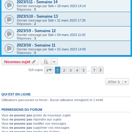
2023/S11 - Semaine 14
Dernier message par
Seb
«
18 mars 2023 14:14
Réponses :
5
2023/S10 - Semaine 13
Dernier message par
Seb
«
11 mars 2023 17:39
Réponses :
2
2023/S9 - Semaine 12
Dernier message par
Seb
«
04 mars 2023 11:42
Réponses :
3
2023/S8 - Semaine 11
Dernier message par
Seb
«
01 mars 2023 14:05
Réponses :
5
Nouveau sujet
Page
1
sur
7
1
2
3
4
5
7
Suivante
318 sujets
…
Aller à
QUI EST EN LIGNE
Utilisateurs parcourant ce forum : Aucun utilisateur enregistré et 1 invité
PERMISSIONS DU FORUM
Vous
ne pouvez pas
poster de nouveaux sujets
Vous
ne pouvez pas
répondre aux sujets
Vous
ne pouvez pas
modifier vos messages
Vous
ne pouvez pas
supprimer vos messages
Vous
ne pouvez pas
joindre des fichiers