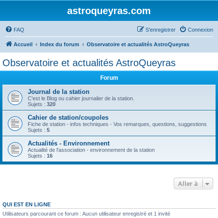
astroqueyras.com
FAQ
S’enregistrer
Connexion
Accueil
Index du forum
Observatoire et actualités AstroQueyras
Observatoire et actualités AstroQueyras
Forum
Journal de la station
C'est le Blog ou cahier journalier de la station.
Sujets :
320
Cahier de station/coupoles
Fiche de station - infos techniques - Vos remarques, questions, suggestions
Sujets :
5
Actualités - Environnement
Actualité de l'association - environnement de la station
Sujets :
16
Aller à
QUI EST EN LIGNE
Utilisateurs parcourant ce forum : Aucun utilisateur enregistré et 1 invité