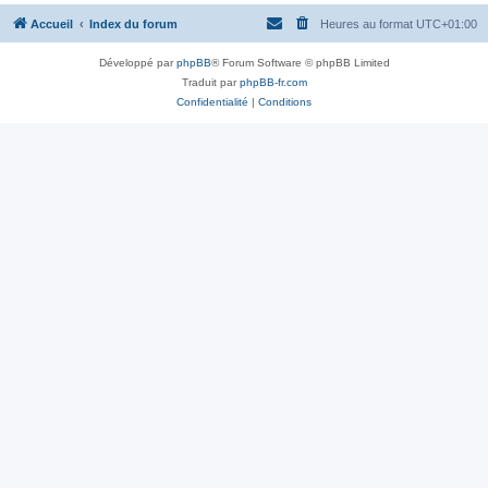
Accueil
Index du forum
Heures au format
UTC+01:00
Développé par
phpBB
® Forum Software © phpBB Limited
Traduit par
phpBB-fr.com
Confidentialité
|
Conditions