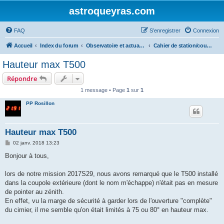
astroqueyras.com
FAQ
S’enregistrer
Connexion
Accueil
Index du forum
Observatoire et actualités AstroQueyras
Cahier de station/coupoles
Hauteur max T500
Répondre
1 message • Page
1
sur
1
PP Rosillon
Hauteur max T500
M
02 janv. 2018 13:23
e
s
Bonjour à tous,
s
a
g
lors de notre mission 2017S29, nous avons remarqué que le T500 installé
e
dans la coupole extérieure (dont le nom m'échappe) n'était pas en mesure
de pointer au zénith.
En effet, vu la marge de sécurité à garder lors de l'ouverture "complète"
du cimier, il me semble qu'on était limités à 75 ou 80° en hauteur max.