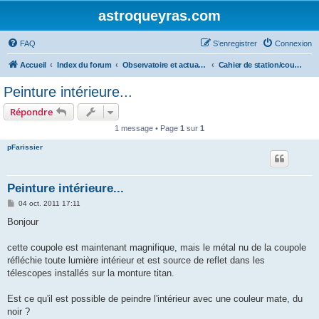
astroqueyras.com
FAQ
S’enregistrer
Connexion
Accueil
Index du forum
Observatoire et actualités AstroQueyras
Cahier de station/coupoles
Peinture intérieure...
Répondre
1 message • Page
1
sur
1
pFarissier
Peinture intérieure...
M
04 oct. 2011 17:11
e
s
Bonjour
s
a
g
cette coupole est maintenant magnifique, mais le métal nu de la coupole
e
réfléchie toute lumière intérieur et est source de reflet dans les
télescopes installés sur la monture titan.
Est ce qu'il est possible de peindre l'intérieur avec une couleur mate, du
noir ?